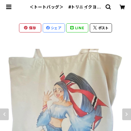
＜トートバッグ＞ #トリニイクヨ
サバンナちゃん A4サイズ | LIME r
ecords Online Store✨✨✨
保存
シェア
LINE
ポスト