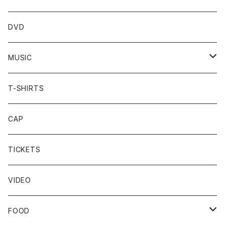
12"EP
パンフレット
アイラブトリニ<ilovetrini.net> GOODS
DVD
タオル
MUSIC
ポロシャツ
WAV
T-SHIRTS
Tシャツ
MP3
CAP
パーカー
DATA
TICKETS
トレーナー
VIDEO
アクセサリー
FOOD