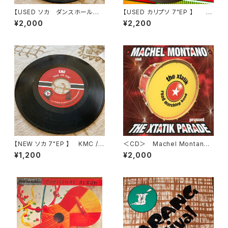
【USED ソカ ダンスホール
【USED カリプソ 7"EP 】 O
7"EP 】 Tony Curtis & Mac
beah Man / Mighty Sparro
¥2,000
¥2,200
hel Montano / What a Feeli
w ‎
ng
【NEW ソカ 7"EP 】 KMC / S
＜CD＞ Machel Montano,
oul On Fire、T.O.K / Get Up
Xtatik / The Xtatik Parade
¥1,200
¥2,000
Stand Up