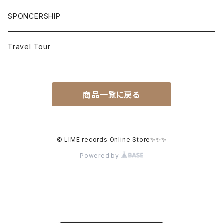
ピアス
CHOCO
SPONCERSHIP
HOT SAUCE
Travel Tour
商品一覧に戻る
© LIME records Online Store✨✨✨
Powered by