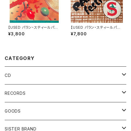
【USED パラン・スティールパン
【USED パラン・スティールパン
LP 】Pan Assembly – Christ
LP 】Parang Festival / V.A
¥3,800
¥7,800
mas Album #panang
CATEGORY
CD
COMPILATION
RECORDS
ALBUM
7"EP
GOODS
MIX CD
LP
ポスター
SISTER BRAND