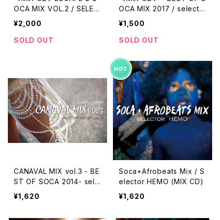
OCA MIX VOL.2 / SELEC
OCA MIX 2017 / selecto
TOR HEMO (2CD)
r HEMO
¥2,000
¥1,500
SOLD OUT
SOLD OUT
CANAVAL MIX vol.3 - BE
Soca+Afrobeats Mix / S
ST OF SOCA 2014- sele
elector HEMO (MIX CD)
ctor HEMO (MIX CD)
¥1,620
¥1,620