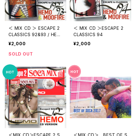
＜ MIX CD ＞ ESCAPE 2
＜ MIX CD ＞ESCAPE 2
CLASSICS 92&93 / HEM
CLASSICS 94
O+MOOFIRE
¥2,000
¥2,000
SOLD OUT
＜MIX CD＞ESCAPE 2 S
＜MIX CD＞ BEST OF S