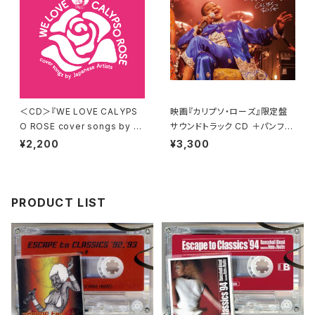
＜CD＞『WE LOVE CALYPS
映画『カリプソ・ローズ』限定盤
O ROSE cover songs by Ja
サウンドトラック CD ＋パンフレ
panese Artists』 送料無料！
ット 【送料無料】
¥2,200
¥3,300
PRODUCT LIST