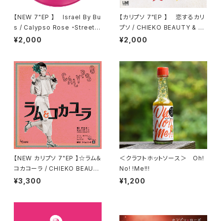
【NEW 7"EP 】 Israel By Bu
【カリプソ 7"EP 】 恋するカリ
s / Calypso Rose ・Street C
プソ / CHIEKO BEAUTY & Ca
alypso / Lola, Gordon Cyru
SSETTE CON-LOS
¥2,000
¥2,000
s, Junior Don and 105
【NEW カリプソ 7"EP 】☆ラム＆
＜クラフトホットソース＞ Oh!
コカコーラ / CHIEKO BEAUT
No! !Me!!!
Y feat . TICO (Little Temp
¥3,300
¥1,200
o)