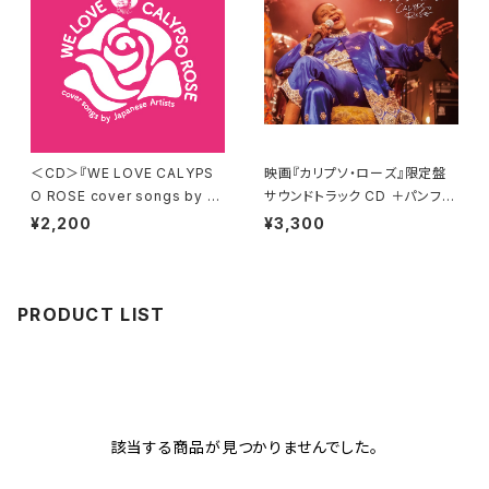
＜CD＞『WE LOVE CALYPS
映画『カリプソ・ローズ』限定盤
O ROSE cover songs by Ja
サウンドトラック CD ＋パンフレ
panese Artists』 送料無料！
ット 【送料無料】
¥2,200
¥3,300
PRODUCT LIST
該当する商品が見つかりませんでした。