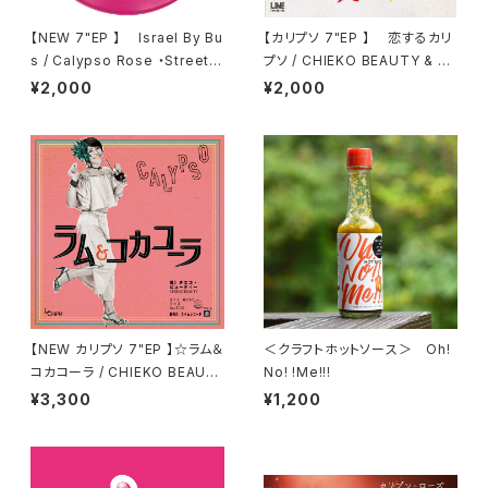
【NEW 7"EP 】 Israel By Bu
【カリプソ 7"EP 】 恋するカリ
s / Calypso Rose ・Street C
プソ / CHIEKO BEAUTY & Ca
alypso / Lola, Gordon Cyru
SSETTE CON-LOS
¥2,000
¥2,000
s, Junior Don and 105
【NEW カリプソ 7"EP 】☆ラム＆
＜クラフトホットソース＞ Oh!
コカコーラ / CHIEKO BEAUT
No! !Me!!!
Y feat . TICO (Little Temp
¥3,300
¥1,200
o)