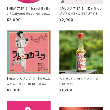
【NEW 7"EP 】 Israel By Bu
【カリプソ 7"EP 】 恋するカリ
s / Calypso Rose ・Street C
プソ / CHIEKO BEAUTY & Ca
alypso / Lola, Gordon Cyru
SSETTE CON-LOS
¥2,000
¥2,000
s, Junior Don and 105
【NEW カリプソ 7"EP 】☆ラム＆
＜クラフトホットソース＞ Oh!
コカコーラ / CHIEKO BEAUT
No! !Me!!!
Y feat . TICO (Little Temp
¥3,300
¥1,200
o)