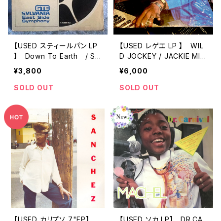
【USED スティールパン LP
【USED レゲエ LP 】 WIL
】 Down To Earth / Syl
D JOCKEY / JACKIE MIT
vania East Side Sympho
TOO (1989 )
¥3,800
¥6,000
ny ‎
SOLD OUT
SOLD OUT
【USED カリプソ 7"EP】
【USED ソカ LP】 DR.CA