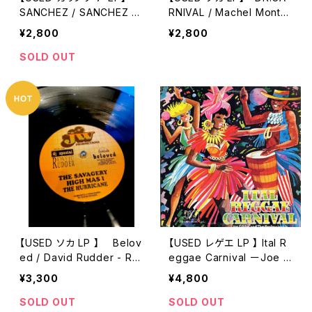
SANCHEZ / SANCHEZ (1
RNIVAL / Machel Monta
988)
no (1998)
¥2,800
¥2,800
SOLD OUT
【USED ソカ LP 】 Belov
【USED レゲエ LP 】 Ital R
ed / David Rudder - Rel
eggae Carnival ーJoe G
eased 1998 - DJ CUT
ibbs & The Professional
¥3,300
¥4,800
s ‎–
SOLD OUT
SOLD OUT