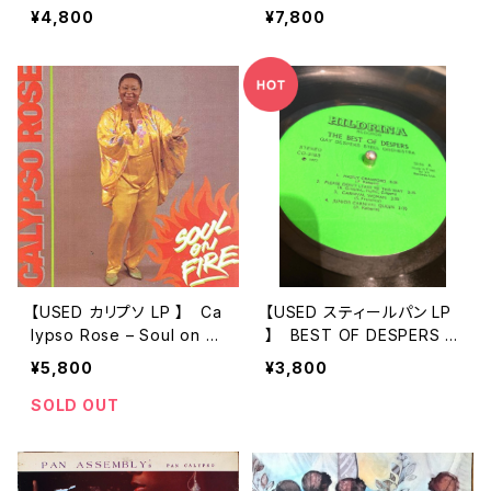
ncine(mini LP)
/ V.A
¥4,800
¥7,800
【USED カリプソ LP 】 Ca
【USED スティールパン LP
lypso Rose – Soul on Fi
】 BEST OF DESPERS /
re
GAY DESPERS STEEL O
¥5,800
¥3,800
RCHESTRA (1977)
SOLD OUT