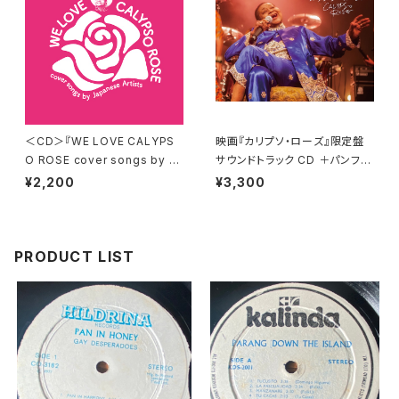
＜CD＞『WE LOVE CALYPS
映画『カリプソ・ローズ』限定盤
O ROSE cover songs by Ja
サウンドトラック CD ＋パンフレ
panese Artists』 送料無料！
ット 【送料無料】
¥2,200
¥3,300
PRODUCT LIST