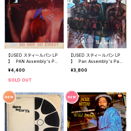
【USED スティールパン LP
【USED スティールパン LP
】 PAN Assembly's Pan
】 Pan Assembly's Pan
Calypso / SO HOT SO S
Calypso – The Spirit
¥4,400
¥3,800
WEET
SOLD OUT