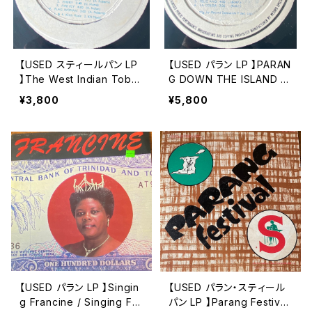
【USED スティールパン LP
【USED パラン LP 】PARAN
】The West Indian Toba
G DOWN THE ISLAND /
cco Gay Desperados* –
Las Estrellas
¥3,800
¥5,800
"Pan In Honey" ＜ジャ
ケットなし＞
【USED パラン LP 】Singin
【USED パラン・スティール
g Francine / Singing Fra
パン LP 】Parang Festival