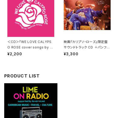
＜CD＞『WE LOVE CALYPS
映画『カリプソ・ローズ』限定盤
O ROSE cover songs by Ja
サウンドトラック CD ＋パンフレ
panese Artists』 送料無料！
ット 【送料無料】
¥2,200
¥3,300
PRODUCT LIST