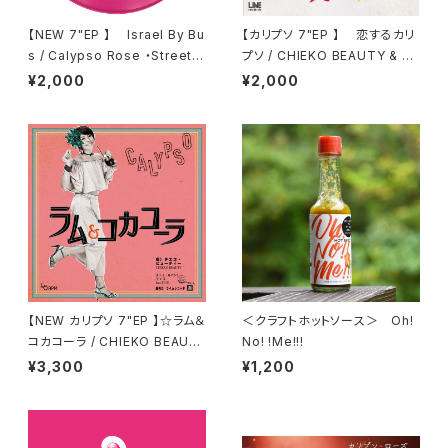
【NEW 7"EP 】 Israel By Bu
【カリプソ 7"EP 】 恋するカリ
s / Calypso Rose ・Street C
プソ / CHIEKO BEAUTY & Ca
alypso / Lola, Gordon Cyru
SSETTE CON-LOS
¥2,000
¥2,000
s, Junior Don and 105
【NEW カリプソ 7"EP 】☆ラム＆
＜クラフトホットソース＞ Oh!
コカコーラ / CHIEKO BEAUT
No! !Me!!!
Y feat . TICO (Little Temp
¥3,300
¥1,200
o)