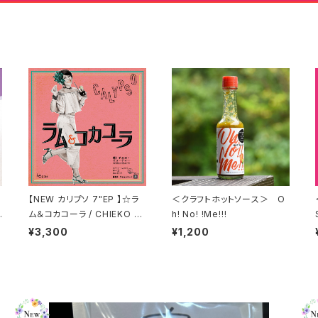
カ
【NEW カリプソ 7"EP 】☆ラ
＜クラフトホットソース＞ O
ム＆コカコーラ / CHIEKO BE
h! No! !Me!!!
AUTY feat . TICO (Little
¥3,300
¥1,200
Tempo)