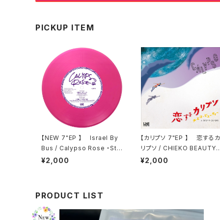
PICKUP ITEM
【NEW 7"EP 】 Israel By
【カリプソ 7"EP 】 恋する
Bus / Calypso Rose ・Str
リプソ / CHIEKO BEAUTY
eet Calypso / Lola, Gord
& CaSSETTE CON-LOS
¥2,000
¥2,000
on Cyrus, Junior Don and
105
PRODUCT LIST