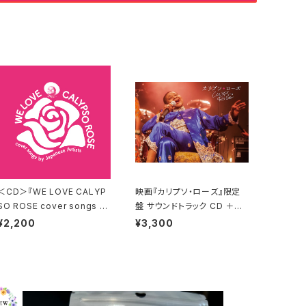
＜CD＞『WE LOVE CALYP
映画『カリプソ・ローズ』限定
SO ROSE cover songs b
盤 サウンドトラック CD ＋パ
y Japanese Artists』 送料
ンフレット 【送料無料】
¥2,200
¥3,300
無料！