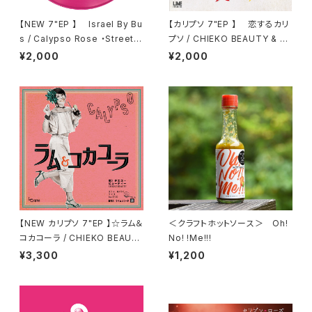
【NEW 7"EP 】 Israel By Bu
【カリプソ 7"EP 】 恋するカリ
s / Calypso Rose ・Street C
プソ / CHIEKO BEAUTY & Ca
alypso / Lola, Gordon Cyru
SSETTE CON-LOS
¥2,000
¥2,000
s, Junior Don and 105
【NEW カリプソ 7"EP 】☆ラム＆
＜クラフトホットソース＞ Oh!
コカコーラ / CHIEKO BEAUT
No! !Me!!!
Y feat . TICO (Little Temp
¥3,300
¥1,200
o)