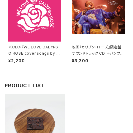
＜CD＞『WE LOVE CALYPS
映画『カリプソ・ローズ』限定盤
O ROSE cover songs by Ja
サウンドトラック CD ＋パンフレ
panese Artists』 送料無料！
ット 【送料無料】
¥2,200
¥3,300
PRODUCT LIST